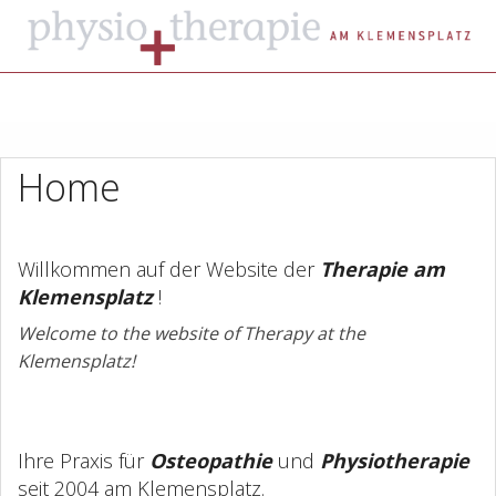
MENU
Start
Home
Über uns
Leistungen
Willkommen auf der Website der
Therapie am
Klemensplatz
!
Sprechzeiten
Welcome to the website of Therapy at the
Kontakt
Klemensplatz!
News
Datenschutz
Ihre Praxis für
Osteopathie
und
Physiotherapie
seit 2004 am Klemensplatz.