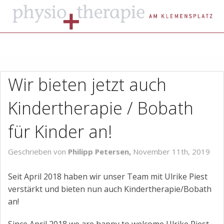
MENU
Start
Wir bieten jetzt auch
Über uns
Kindertherapie / Bobath
Leistungen
für Kinder an!
Sprechzeiten
Geschrieben von
Philipp Petersen,
November 11th, 2019
Kontakt
Seit April 2018 haben wir unser Team mit Ulrike Piest
News
verstärkt und bieten nun auch Kindertherapie/Bobath
an!
Datenschutz
Since April 2018 we are happy to welcome Ulrike Piest